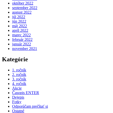
október 2022
september 2022
august 2022
júl 2022
jún 2022
máj 2022
apríl 2022
marec 2022
február 2022
január 2022
november 2021
Kategórie
1. ročník
2. ročník
3. ročník
4. ročník
Akcie
Časopis ENTER
Dejepis
Fotky
Odporúčam prečítať si
Ostatné