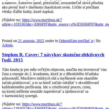
a nanovo. Autorove jasné, priezračné, zrozumiteľné slová pôsobia
ako pevný bod v dnešnom chaotickom svete. Určite si prečítam
všetky ďalšie knihy, ktoré napísal.
(Nájdete na:
https://www.martinus.sk/?
uItem=1035365&z=XH68YF&utm_source=z%3DXH68YF&utm_med
Posted on
21 augusta, 2022
under in
Odporúčam prečítať si
|
By
Admin
.
Stephen R. Covey: 7 návykov skutočne efektívnych
ľudí, 2015
Táto knuha je pre mňa veľkým objavom, naučila ma investovať viac
času a energie do 2. kvadrantu, ktorý je z dlhodobého hľadiska
prínosnejší. Množstvo múdrych rád a myšlienok som okamžite
začala praktizovať, a to sa hneď začalo odrážať v skvalitňovaní
každodenného prežívania. Ide o celoživotný proces, cestu,
na ktorej môžeme neustále napredovať a zjednocovať sa
v harmonickej synergii.
(Nájdete na:
https://www.martinus.sk/?
uItem=1393057&z=XH68YF&utm_source=z%3DXH68YF&utm_med