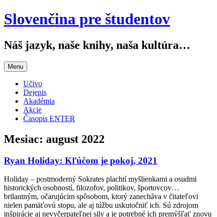
Slovenčina pre študentov
Náš jazyk, naše knihy, naša kultúra…
Menu
Učivo
Dejepis
Akadémia
Akcie
Časopis ENTER
Mesiac:
august 2022
Ryan Holiday: Kľúčom je pokoj, 2021
Holiday – postmoderný Sokrates plachtí myšlienkami a osudmi
historických osobností, filozofov, politikov, športovcov…
brilantným, očarujúcim spôsobom, ktorý zanecháva v čitateľovi
nielen pamäťovú stopu, ale aj túžbu uskutočniť ich. Sú zdrojom
inšpirácie aj nevyčerpateľnej sily a je potrebné ich premýšľať znovu