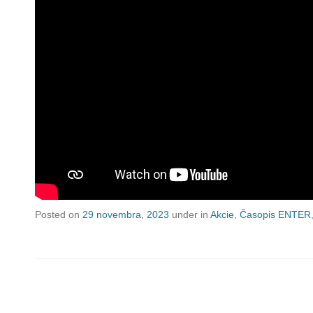
Posted on
29 novembra, 2023
under in
Akcie
,
Časopis ENTER