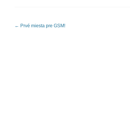
Post navigation
←
Prvé miesta pre GSM!