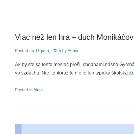
Viac než len hra – duch Monikáčov 
Posted on
11 júna, 2025
by
Admin
Ak by ste sa tento mesiac prešli chodbami nášho Gymnázia
vo vzduchu. Nie, tentoraz to nie je len typická školská
Zo
Posted in
Akcie