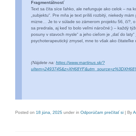
Fragmentálnosť
Text sa číta síce ľahko, ale nefunguje ako celok – 
„subjektu“. Pre mňa je text príliš rozbitý, niekedy mám 
mizne… Je to v súlade so zámerom projektu 56, či?, o
sa predrala, aj keď to bolo veľmi náročné:) – každý tý
posuny v stavoch mysle“ a jeho cieľom je „dať do laty“
psychoterapeutický zmysel, mne to však ako čitateľke 
(Nájdete na:
https://www.martinus.sk/?
uItem=2493745&z=XH68YF&utm_source=z%3DXH68Y
Posted on
18 júna, 2025
under in
Odporúčam prečítať si
|
By
A