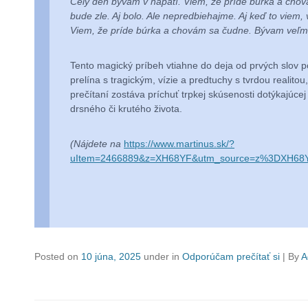
Celý deň bývam v napätí. Viem, že príde búrka a cho
bude zle. Aj bolo. Ale nepredbiehajme. Aj keď to viem
Viem, že príde búrka a chovám sa čudne. Bývam veľmi 
Tento magický príbeh vtiahne do deja od prvých slov p
prelína s tragickým, vízie a predtuchy s tvrdou realit
prečítaní zostáva príchuť trpkej skúsenosti dotýkajúce
drsného či krutého života.
(Nájdete na
https://www.martinus.sk/?
uItem=2466889&z=XH68YF&utm_source=z%3DXH68Y
Posted on
10 júna, 2025
under in
Odporúčam prečítať si
|
By
A