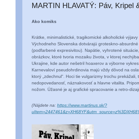
MARTIN HLAVATÝ: Páv, Kripel 
Ako komiks
Krátke, minimalistické, tragikomické alkoholické výja
Východneho Slovenska dotvárajú groteskno-absurdné po
(podfarbené expresivitou). Napätie, vyhrotené situác
obrázkov, ktoré tvoria mozaiku života, v ktorej nechýba
Ukrajine, kde autor nešetril hoaxerov a výborne vykre
Karnevaloví pseudohrdinovia majú vždy dôvod na oslavu
ktorý „zdechnul“. Hoci tie vulgarizmy trochu prekážali, 
nedopovedanosť, náznakovosť a hlavne vitalita. Pripo
nožom. Úžasné je aj grafické spracovanie a retro-dizaj
(Nájdete na:
https://www.martinus.sk/?
uItem=2447461&z=XH68YF&utm_source=z%3DXH68Y