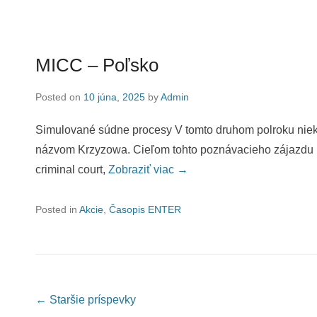
MICC – Poľsko
Posted on
10 júna, 2025
by
Admin
Simulované súdne procesy V tomto druhom polroku niekto
názvom Krzyzowa. Cieľom tohto poznávacieho zájazdu b
criminal court,
Zobraziť viac →
Posted in
Akcie
,
Časopis ENTER
Post navigation
←
Staršie príspevky