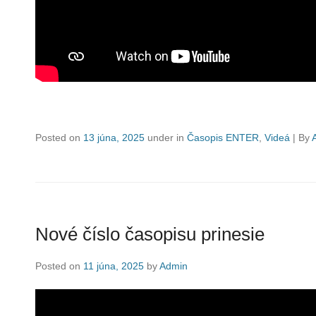
Posted on
13 júna, 2025
under in
Časopis ENTER
,
Videá
|
By
Nové číslo časopisu prinesie
Posted on
11 júna, 2025
by
Admin