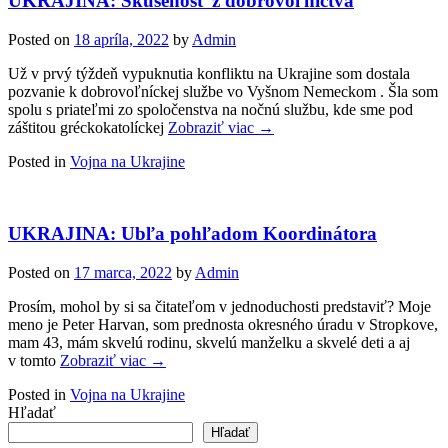
UKRAJINA: Skúsenosť z dobrovoľníctva
Posted on
18 apríla, 2022
by
Admin
Už v prvý týždeň vypuknutia konfliktu na Ukrajine som dostala
pozvanie k dobrovoľníckej službe vo Vyšnom Nemeckom . Šla som
spolu s priateľmi zo spoločenstva na nočnú službu, kde sme pod
záštitou gréckokatolíckej
Zobraziť viac →
Posted in
Vojna na Ukrajine
UKRAJINA: Ubľa pohľadom Koordinátora
Posted on
17 marca, 2022
by
Admin
Prosím, mohol by si sa čitateľom v jednoduchosti predstaviť? Moje
meno je Peter Harvan, som prednosta okresného úradu v Stropkove,
mam 43, mám skvelú rodinu, skvelú manželku a skvelé deti a aj
v tomto
Zobraziť viac →
Posted in
Vojna na Ukrajine
Hľadať
Hľadať