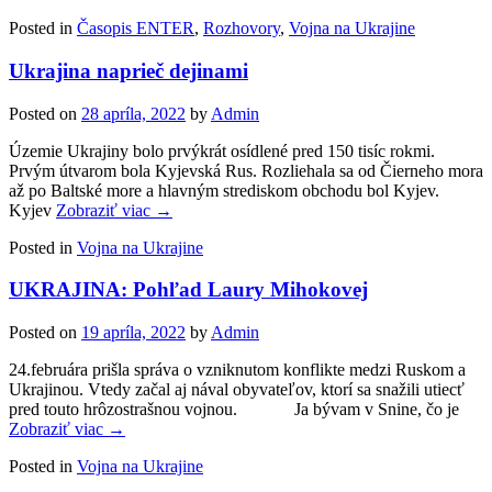
Posted in
Časopis ENTER
,
Rozhovory
,
Vojna na Ukrajine
Ukrajina naprieč dejinami
Posted on
28 apríla, 2022
by
Admin
Územie Ukrajiny bolo prvýkrát osídlené pred 150 tisíc rokmi.
Prvým útvarom bola Kyjevská Rus. Rozliehala sa od Čierneho mora
až po Baltské more a hlavným strediskom obchodu bol Kyjev.
Kyjev
Zobraziť viac →
Posted in
Vojna na Ukrajine
UKRAJINA: Pohľad Laury Mihokovej
Posted on
19 apríla, 2022
by
Admin
24.februára prišla správa o vzniknutom konflikte medzi Ruskom a
Ukrajinou. Vtedy začal aj nával obyvateľov, ktorí sa snažili utiecť
pred touto hrôzostrašnou vojnou. Ja bývam v Snine, čo je
Zobraziť viac →
Posted in
Vojna na Ukrajine