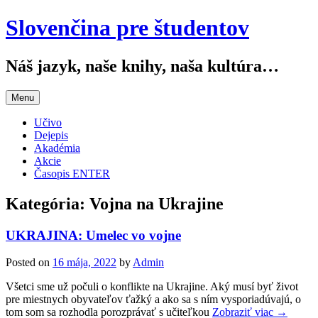
Slovenčina pre študentov
Náš jazyk, naše knihy, naša kultúra…
Menu
Učivo
Dejepis
Akadémia
Akcie
Časopis ENTER
Kategória:
Vojna na Ukrajine
UKRAJINA: Umelec vo vojne
Posted on
16 mája, 2022
by
Admin
Všetci sme už počuli o konflikte na Ukrajine. Aký musí byť život
pre miestnych obyvateľov ťažký a ako sa s ním vysporiadúvajú, o
tom som sa rozhodla porozprávať s učiteľkou
Zobraziť viac →