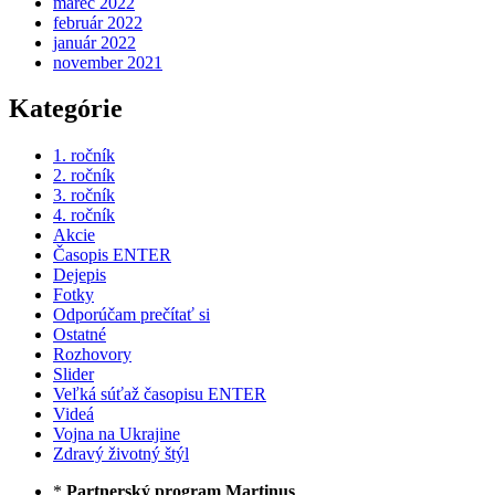
marec 2022
február 2022
január 2022
november 2021
Kategórie
1. ročník
2. ročník
3. ročník
4. ročník
Akcie
Časopis ENTER
Dejepis
Fotky
Odporúčam prečítať si
Ostatné
Rozhovory
Slider
Veľká súťaž časopisu ENTER
Videá
Vojna na Ukrajine
Zdravý životný štýl
*
Partnerský program Martinus