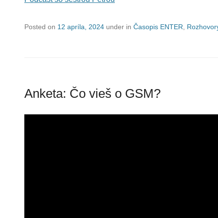
Posted on
12 apríla, 2024
under in
Časopis ENTER
,
Rozhovor
Anketa: Čo vieš o GSM?