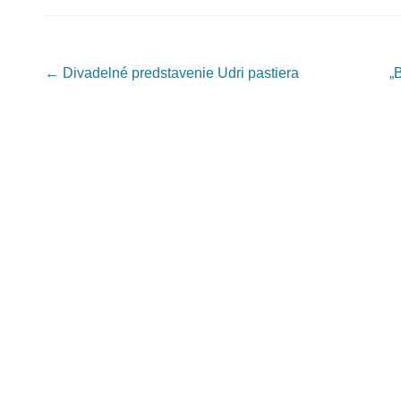
Post navigation
←
Divadelné predstavenie Udri pastiera
„