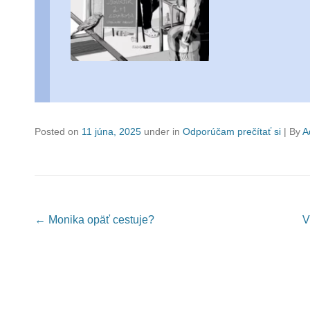
Posted on
11 júna, 2025
under in
Odporúčam prečítať si
|
By
A
Post navigation
←
Monika opäť cestuje?
V