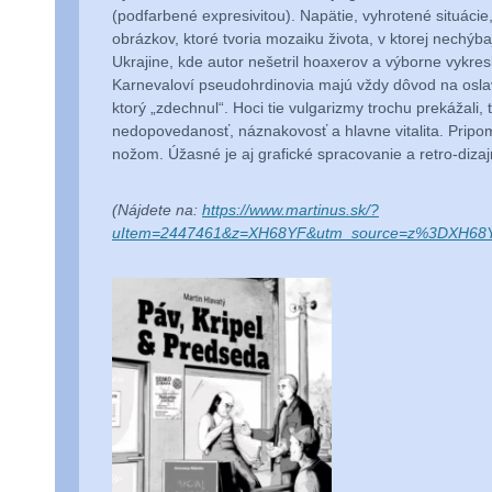
(podfarbené expresivitou). Napätie, vyhrotené situác
obrázkov, ktoré tvoria mozaiku života, v ktorej nechýba
Ukrajine, kde autor nešetril hoaxerov a výborne vykre
Karnevaloví pseudohrdinovia majú vždy dôvod na oslavu
ktorý „zdechnul“. Hoci tie vulgarizmy trochu prekážali, 
nedopovedanosť, náznakovosť a hlavne vitalita. Pripo
nožom. Úžasné je aj grafické spracovanie a retro-dizaj
(Nájdete na:
https://www.martinus.sk/?
uItem=2447461&z=XH68YF&utm_source=z%3DXH68Y