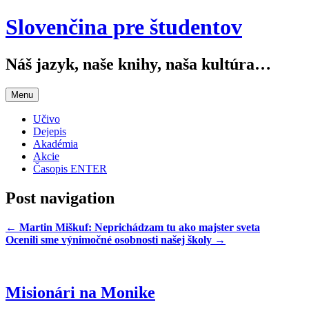
Slovenčina pre študentov
Náš jazyk, naše knihy, naša kultúra…
Menu
Učivo
Dejepis
Akadémia
Akcie
Časopis ENTER
Post navigation
←
Martin Miškuf: Neprichádzam tu ako majster sveta
Ocenili sme výnimočné osobnosti našej školy
→
Misionári na Monike