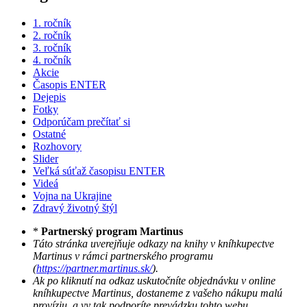
1. ročník
2. ročník
3. ročník
4. ročník
Akcie
Časopis ENTER
Dejepis
Fotky
Odporúčam prečítať si
Ostatné
Rozhovory
Slider
Veľká súťaž časopisu ENTER
Videá
Vojna na Ukrajine
Zdravý životný štýl
*
Partnerský program Martinus
Táto stránka uverejňuje odkazy na knihy v kníhkupectve
Martinus v rámci partnerského programu
(
https://partner.martinus.sk/
).
Ak po kliknutí na odkaz uskutočníte objednávku v online
kníhkupectve Martinus, dostaneme z vašeho nákupu malú
províziu, a vy tak podporíte prevádzku tohto webu.