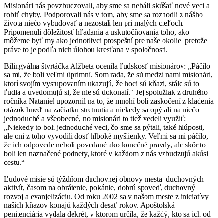
Misionári nás povzbudzovali, aby sme sa nebáli skúšať nové veci a
robiť chyby. Podporovali nás v tom, aby sme sa rozhodli z nášho
života niečo vybudovať a nezostali len pri malých cieľoch.
Pripomenuli dôležitosť hľadania a uskutočňovania toho, ako
môžeme byť my ako jednotlivci prospešní pre naše okolie, pretože
práve to je podľa nich úlohou kresťana v spoločnosti.
Bilingválna štvrtáčka Alžbeta ocenila ľudskosť misionárov: „Páčilo
sa mi, že boli veľmi úprimní. Som rada, že sú medzi nami misionári,
ktorí svojím vystupovaním ukazujú, že hoci sú kňazi, stále sú to
ľudia a uvedomujú si, že nie sú dokonalí.“ Jej spolužiak z druhého
ročníka Nataniel upozornil na to, že mnohí boli zaskočení z kladenia
otázok hneď na začiatku stretnutia a niekedy sa opýtali na niečo
jednoduché a všeobecné, no misionári to tiež vedeli využiť:
„Niekedy to boli jednoduché veci, čo sme sa pýtali, také hlúposti,
ale oni z toho vyvodili dosť hlboké myšlienky. Veľmi sa mi páčilo,
že ich odpovede neboli povedané ako konečné pravdy, ale skôr to
boli len naznačené podnety, ktoré v každom z nás vzbudzujú akúsi
cestu.“
Ľudové misie sú týždňom duchovnej obnovy mesta, duchovných
aktivít, časom na obrátenie, pokánie, dobrú spoveď, duchovný
rozvoj a evanjelizáciu. Od roku 2002 sa v našom meste z iniciatívy
našich kňazov konajú každých desať rokov. Apoštolská
penitenciária vydala dekrét, v ktorom určila, že každý, kto sa ich od