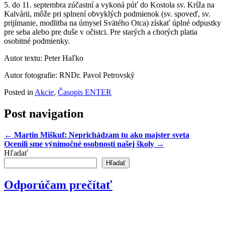
5. do 11. septembra zúčastní a vykoná púť do Kostola sv. Kríža na
Kalvárii, môže pri splnení obvyklých podmienok (sv. spoveď, sv.
prijímanie, modlitba na úmysel Svätého Otca) získať úplné odpustky
pre seba alebo pre duše v očistci. Pre starých a chorých platia
osobitné podmienky.
Autor textu: Peter Haľko
Autor fotografie: RNDr. Pavol Petrovský
Posted in
Akcie
,
Časopis ENTER
Post navigation
←
Martin Miškuf: Neprichádzam tu ako majster sveta
Ocenili sme výnimočné osobnosti našej školy
→
Hľadať
Hľadať
Odporúčam prečítať