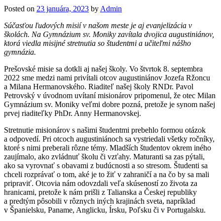
Posted on
23 januára, 2023
by
Admin
Súčasťou ľudových misií v našom meste je aj evanjelizácia v
školách. Na Gymnázium sv. Moniky zavítala dvojica augustiniánov,
ktorá viedla misijné stretnutia so študentmi a učiteľmi nášho
gymnázia.
Prešovské misie sa dotkli aj našej školy. Vo štvrtok 8. septembra
2022 sme medzi nami privítali otcov augustiniánov Jozefa Ržoncu
a Milana Hermanovského. Riaditeľ našej školy RNDr. Pavol
Petrovský v úvodnom uvítaní misionárov pripomenul, že otec Milan
Gymnázium sv. Moniky veľmi dobre pozná, pretože je synom našej
prvej riaditeľky PhDr. Anny Hermanovskej.
Stretnutie misionárov s našimi študentmi prebehlo formou otázok
a odpovedí. Pri otcoch augustiniánoch sa vystriedali všetky ročníky,
ktoré s nimi preberali rôzne témy. Mladších študentov okrem iného
zaujímalo, ako zvládnuť školu či vzťahy. Maturanti sa zas pýtali,
ako sa vyrovnať s obavami z budúcnosti a so stresom. Študenti sa
chceli rozprávať o tom, aké je to žiť v zahraničí a na čo by sa mali
pripraviť. Otcovia nám odovzdali veľa skúseností zo života za
hranicami, pretože k nám prišli z Talianska a Českej republiky
a predtým pôsobili v rôznych iných krajinách sveta, napríklad
v Španielsku, Paname, Anglicku, Írsku, Poľsku či v Portugalsku.