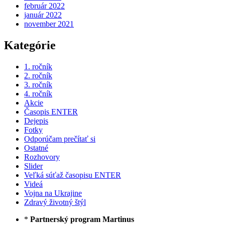
február 2022
január 2022
november 2021
Kategórie
1. ročník
2. ročník
3. ročník
4. ročník
Akcie
Časopis ENTER
Dejepis
Fotky
Odporúčam prečítať si
Ostatné
Rozhovory
Slider
Veľká súťaž časopisu ENTER
Videá
Vojna na Ukrajine
Zdravý životný štýl
*
Partnerský program Martinus