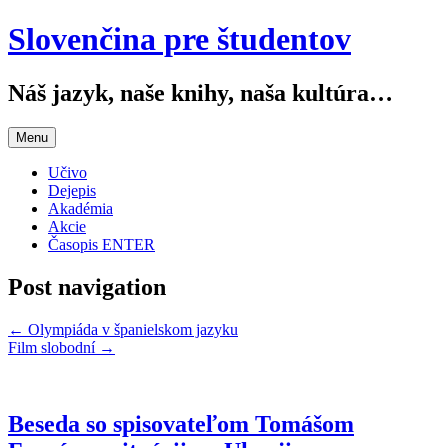
Slovenčina pre študentov
Náš jazyk, naše knihy, naša kultúra…
Menu
Učivo
Dejepis
Akadémia
Akcie
Časopis ENTER
Post navigation
←
Olympiáda v španielskom jazyku
Film slobodní
→
Beseda so spisovateľom Tomášom