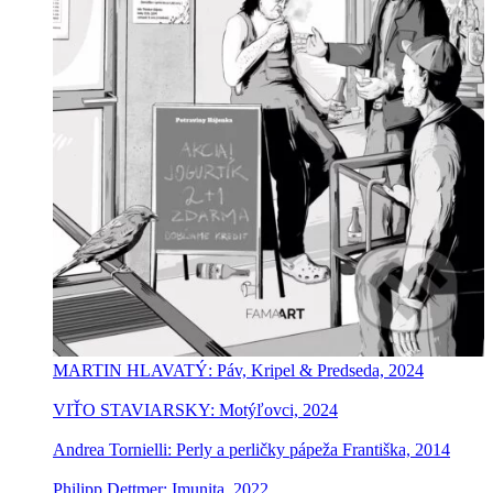
MARTIN HLAVATÝ: Páv, Kripel & Predseda, 2024
VIŤO STAVIARSKY: Motýľovci, 2024
Andrea Tornielli: Perly a perličky pápeža Františka, 2014
Philipp Dettmer: Imunita, 2022