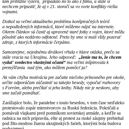
tam približne vyzerá, pripadalo mi to ako z filmu, a stále si
nechcem pripustiť, že aj v 21. storočí sa vo svete konflikty riešia
vojnami.
Dotkol sa veľmi aktuálneho problému konšpiračných teórií
a nepodložených informácií, ktoré môžeme nájsť na internete.
Okrem článkov sú časté aj upravené staré fotky z vojen, ktoré môžu
pôsobiť ako nedávno odfotené. Preto by sme si mali vždy pozerať
zdroje, z ktorých informácie čerpáme.
Samozrejme, nejednému divákovi vŕtala v hlave otázka, prečo sa
stále vracia na Ukrajinu. Jeho odpoveď:
„ženie ma to, že chcem
vydať svedectvo vlastnými očami“
ma veľmi inšpirovala k
premýšľaniu nad tým, ako môžem pomôcť ja?
Ak vám chýba motivácia pre začatie niečoho prínosného pre okolie,
určite odporúčam zúčastniť sa takejto besedy, vypočuť rozhovory
s Forróm, alebo prečítať si jeho knihy. Nikdy nie je neskoro, aby
sme začali pomáhať.
Zarážajúce bolo, že paralelne s touto besedou, v tom čase neďaleko
protestovalo zopár mierotvorcov za Ruskú federáciu. Pokričali a
pomávali vlajkami pred pomníkom sovietskej armáde, a keďže sa
radnica na nich pripravila, ešte aj protest za ruské záujmy prebiehal
pod žlto-modrou žiarou ukrajinských farieb, ktorými bola budova
podsvietená.