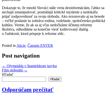
Dokazuje to, že mnohí Slováci stále veria dezinformáciám, ľahko sa
nechajú zmanipulovať, postrádajú kritické myslenie a nedokážu
prijať zodpovednosť za svoju slobodu. Ako rezonovalo aj na besede
– veľké poslanie tu zohráva rodina, vzdelanie, spoločensko-politická
kultúra. Verme, že ak sa aj včas nedočkáme účinnej reformy
školstva, odhodláme sa konečne viesť kultivovaný dialóg
o ľudskosti, ktorá prispeje k reforme sŕdc.
Posted in
Akcie
,
Časopis ENTER
Post navigation
←
Olympiáda v španielskom jazyku
Film slobodní
→
Hľadať
Hľadať
Odporúčam prečítať