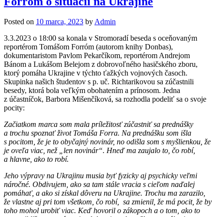
Forróm o situácii na Ukrajine
Posted on
10 marca, 2023
by
Admin
3.3.2023 o 18:00 sa konala v Stromoradí beseda s oceňovaným
reportérom Tomášom Forróm (autorom knihy Donbas),
dokumentaristom Pavlom Pekarčíkom, reportérom Andrejom
Bánom a Lukášom Belejom z dobrovoľného hasičského zboru,
ktorý pomáha Ukrajine v týchto ťažkých vojnových časoch.
Skupinka našich študentov s p. uč. Richtarikovou sa zúčastnili
besedy, ktorá bola veľkým obohatením a prínosom. Jedna
z účastníčok, Barbora Mišenčíková, sa rozhodla podeliť sa o svoje
pocity:
Začiatkom marca som mala príležitosť zúčastniť sa prednášky
a trochu spoznať život Tomáša Forra. Na prednášku som išla
s pocitom, že je to obyčajný novinár, no odišla som s myšlienkou, že
je oveľa viac, než „len novinár“. Hneď ma zaujalo to, čo robí,
a hlavne, ako to robí.
Jeho výpravy na Ukrajinu musia byť fyzicky aj psychicky veľmi
náročné. Obdivujem, ako sa tam stále vracia s cieľom naďalej
pomáhať, a ako si získal dôveru na Ukrajine. Trochu ma zarazilo,
že vlastne aj pri tom všetkom, čo robí, sa zmienil, že má pocit, že by
toho mohol urobiť viac. Keď hovoril o zákopoch a o tom, ako to