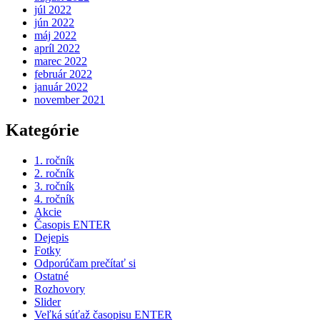
júl 2022
jún 2022
máj 2022
apríl 2022
marec 2022
február 2022
január 2022
november 2021
Kategórie
1. ročník
2. ročník
3. ročník
4. ročník
Akcie
Časopis ENTER
Dejepis
Fotky
Odporúčam prečítať si
Ostatné
Rozhovory
Slider
Veľká súťaž časopisu ENTER