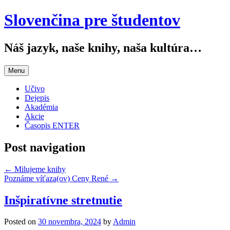
Slovenčina pre študentov
Náš jazyk, naše knihy, naša kultúra…
Menu
Učivo
Dejepis
Akadémia
Akcie
Časopis ENTER
Post navigation
←
Milujeme knihy
Poznáme víťaza(ov) Ceny René
→
Inšpiratívne stretnutie
Posted on
30 novembra, 2024
by
Admin