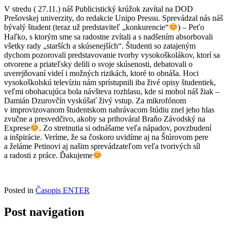
V stredu ( 27.11.) náš Publicistický krúžok zavítal na DOD
Prešovskej univerzity, do redakcie Unipo Pressu. Sprevádzal nás náš
bývalý študent (teraz už predstaviteľ „konkurencie“
) – Peťo
Haľko, s ktorým sme sa radostne zvítali a s nadšením absorbovali
všetky rady „starších a skúsenejších“. Študenti so zatajeným
dychom pozorovali predstavovanie tvorby vysokoškolákov, ktorí sa
otvorene a priateľsky delili o svoje skúsenosti, debatovali o
uverejňovaní videí i možných rizikách, ktoré to obnáša. Hoci
vysokoškolskú televíziu nám sprístupnili iba živé opisy študentiek,
veľmi obohacujúca bola návšteva rozhlasu, kde si mohol náš žiak –
Damián Dzurovčín vyskúšať živý vstup. Za mikrofónom
v improvizovanom študentskom nahrávacom štúdiu znel jeho hlas
zvučne a presvedčivo, akoby sa prihováral Braňo Závodský na
Exprese
. Zo stretnutia si odnášame veľa nápadov, povzbudení
a inšpirácie. Veríme, že sa čoskoro uvidíme aj na Štúrovom pere
a želáme Petinovi aj našim sprevádzateľom veľa tvorivých síl
a radosti z práce. Ďakujeme
Posted in
Časopis ENTER
Post navigation