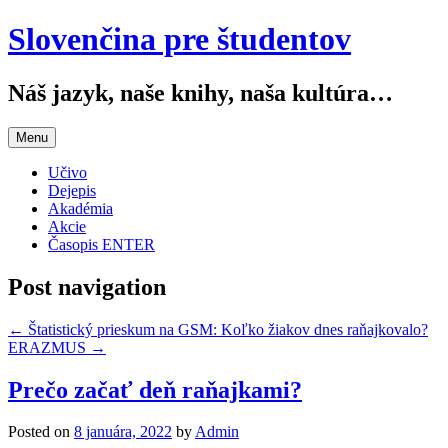
Slovenčina pre študentov
Náš jazyk, naše knihy, naša kultúra…
Menu
Učivo
Dejepis
Akadémia
Akcie
Časopis ENTER
Post navigation
←
Štatistický prieskum na GSM: Koľko žiakov dnes raňajkovalo?
ERAZMUS
→
Prečo začať deň raňajkami?
Posted on
8 januára, 2022
by
Admin