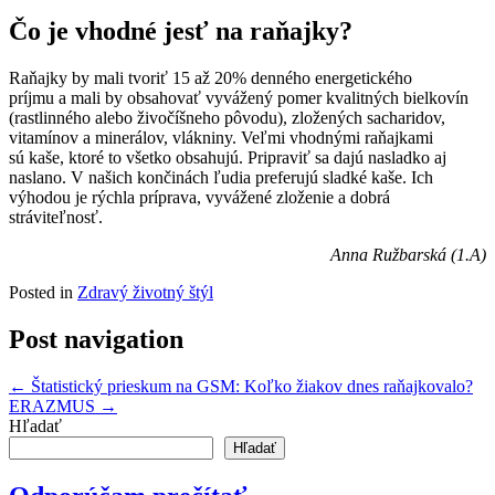
Čo je vhodné jesť na raňajky?
Raňajky by mali tvoriť 15 až 20% denného energetického
príjmu a mali by obsahovať vyvážený pomer kvalitných bielkovín
(rastlinného alebo živočíšneho pôvodu), zložených sacharidov,
vitamínov a minerálov, vlákniny. Veľmi vhodnými raňajkami
sú kaše, ktoré to všetko obsahujú.
Pripraviť sa dajú nasladko aj
naslano. V našich končinách ľudia preferujú sladké kaše. Ich
výhodou je rýchla príprava, vyvážené zloženie a dobrá
stráviteľnosť.
Anna Ružbarská (1.A)
Posted in
Zdravý životný štýl
Post navigation
←
Štatistický prieskum na GSM: Koľko žiakov dnes raňajkovalo?
ERAZMUS
→
Hľadať
Hľadať