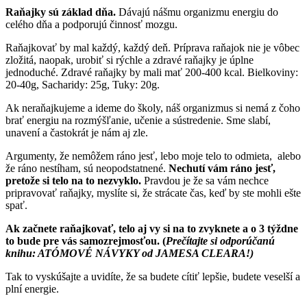
Raňajky sú základ dňa.
Dávajú nášmu organizmu energiu do
celého dňa a podporujú činnosť mozgu.
Raňajkovať by mal každý, každý deň. Príprava raňajok nie je vôbec
zložitá, naopak, urobiť si rýchle a zdravé raňajky je úplne
jednoduché. Zdravé raňajky by mali mať 200-400 kcal. Bielkoviny:
20-40g, Sacharidy: 25g, Tuky: 20g.
Ak neraňajkujeme a ideme do školy, náš organizmus si nemá z čoho
brať energiu na rozmýšľanie, učenie a sústredenie. Sme slabí,
unavení a častokrát je nám aj zle.
Argumenty, že nemôžem ráno jesť, lebo moje telo to odmieta, alebo
že ráno nestíham, sú neopodstatnené.
Nechutí vám ráno jesť,
pretože si telo na to nezvyklo.
Pravdou je že sa vám nechce
pripravovať raňajky, myslíte si, že strácate čas, keď by ste mohli ešte
spať.
Ak začnete raňajkovať, telo aj vy si na to zvyknete a o 3 týždne
to bude pre vás samozrejmosťou. (
Prečítajte si odporúčanú
knihu: ATÓMOVÉ NÁVYKY od JAMESA CLEARA!)
Tak to vyskúšajte a uvidíte, že sa budete cítiť lepšie, budete veselší a
plní energie.