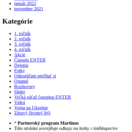
január 2022
november 2021
Kategórie
1. ročník
2. ročník
3. ročník
4. ročník
Akcie
Časopis ENTER
Dejepis
Fotky
Odporúčam prečítať si
Ostatné
Rozhovory
Slider
Veľká súťaž časopisu ENTER
Videá
Vojna na Ukrajine
Zdravý životný štýl
*
Partnerský program Martinus
Táto stránka uverejňuje odkazy na knihy v kníhkupectve