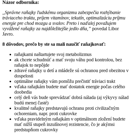
Názor odborníka:
,,Správne raňajky ľudskému organizmu zabezpečia rozhýbanie
tráviaceho traktu, príjem vitamínov, tekutín, optimalizáciu príjmu
energie pre chod mozgu a svalov. Preto i naďalej považujem
vyvážené raňajky za najdôležitejšie jedlo dňa,”
povedal Libor
Javro.
8 dôvodov, prečo by ste sa mali naučiť raňajkovať:
raňajkami naštartujete svoj metabolizmus
ak chcete schudnúť a mať svoju váhu pod kontrolou, bez
raňajok to nepôjde
zdravé raňajky u detí a mládeže sú ochranou pred obezitou v
dospelosti
optimálne raňajky vám pomôžu prečistiť tráviaci trakt
vďaka raňajkám budete mať dostatok energie počas celého
doobedia
celý deň vás bude sprevádzať dobrá nálada (aj výkyvy nálad
budú menej časté)
kvalitné raňajky predstavujú ochranu proti civilizačným
ochoreniam, napr. proti cukrovke
vďaka pravidelným raňajkám v optimálnom zložení budete
mať nižší stupeň inzulínovej rezistencie, čo je akýmsi
predstupňom cukrovky