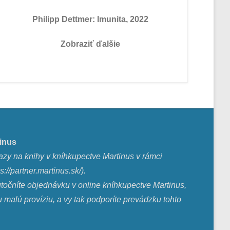
Philipp Dettmer: Imunita, 2022
Zobraziť ďalšie
inus
azy na knihy v kníhkupectve Martinus v rámci
s://partner.martinus.sk/
).
utočníte objednávku v online kníhkupectve Martinus,
alú províziu, a vy tak podporíte prevádzku tohto