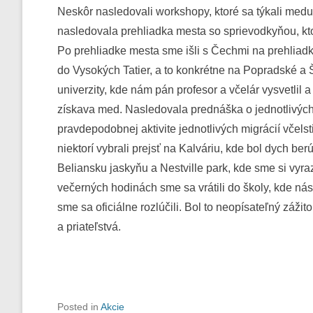
Neskôr nasledovali workshopy, ktoré sa týkali medu,
nasledovala prehliadka mesta so sprievodkyňou, kt
Po prehliadke mesta sme išli s Čechmi na prehliadk
do Vysokých Tatier, a to konkrétne na Popradské a 
univerzity, kde nám pán profesor a včelár vysvetlil
získava med. Nasledovala prednáška o jednotlivých 
pravdepodobnej aktivite jednotlivých migrácií vče
niektorí vybrali prejsť na Kalváriu, kde bol dych ber
Beliansku jaskyňu a Nestville park, kde sme si vyraz
večerných hodinách sme sa vrátili do školy, kde ná
sme sa oficiálne rozlúčili. Bol to neopísateľný záž
a priateľstvá.
Posted in
Akcie