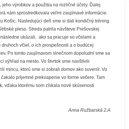
 jeho výrobkov a použitia na rozličné účely. Ďalej
orá nám sprostredkovala veľmi zaujímavé informácie.
u Košíc. Nasledujúci deň sme si dali kondičný tréning
Štrbské pleso. Streda patrila návšteve Prešovskej
 a následne ukázali, ako sa pracuje so včelami a
druhoch včiel, o ich prospešnosti a o budúcej
lstiev. Po tomto zaujímavom slnečnom dopoludní sme sa
úci výhľad na mesto. Vo štvrtok sme navštívili
ili mincu, ktorú sme si zobrali domov ako suvenír. Vo
s čakalo príjemné prekvapenie vo forme večere. Tam
itok, vďaka ktorému som získala nové skúsenosti
Anna Ružbarská 2.A