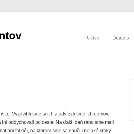
ntov
Učivo
Dejepis
ensko. Vyzdvihli sme si ich a odviezli sme ich domov.
a iní oddychovali po ceste. Na ďalší deň ráno sme mali
al ani folklór, na ktorom sme sa naučili nejaké kroky.