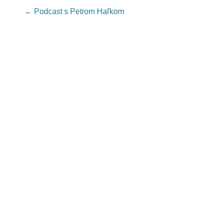
Post navigation
←
Podcast s Petrom Haľkom