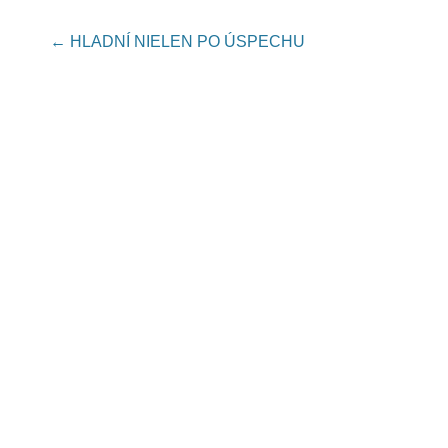
Post navigation
←
HLADNÍ NIELEN PO ÚSPECHU