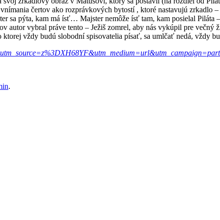
svoj zrkadlový obraz v Matúšovi, ktorý sa postavil (na rozdiel od Pilá
vnímania čertov ako rozprávkových bytostí , ktoré nastavujú zrkadlo 
r sa pýta, kam má ísť… Majster nemôže ísť tam, kam posielal Piláta – 
ov autor vybral práve tento – Ježiš zomrel, aby nás vykúpil pre večný ži
ktorej vždy budú slobodní spisovatelia písať, sa umlčať nedá, vždy b
YF&utm_source=z%3DXH68YF&utm_medium=url&utm_campaign=part
in
.