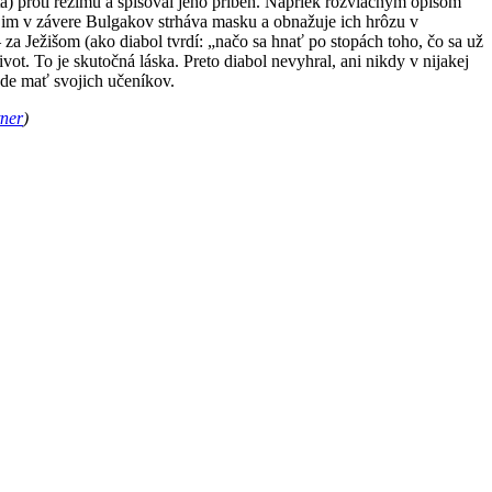
ta) proti režimu a spisoval jeho príbeh. Napriek rozvláčnym opisom
– im v závere Bulgakov strháva masku a obnažuje ich hrôzu v
za Ježišom (ako diabol tvrdí: „načo sa hnať po stopách toho, čo sa už
vot. To je skutočná láska. Preto diabol nevyhral, ani nikdy v nijakej
ude mať svojich učeníkov.
ner
)