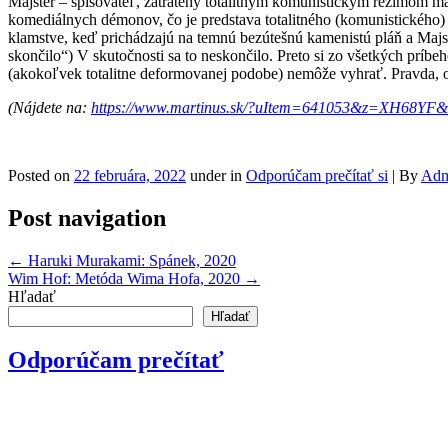
Majster – spisovateľ, zatratený totalitným komunistickým režimom má 
komediálnych démonov, čo je predstava totalitného (komunistického) 
klamstve, keď prichádzajú na temnú bezútešnú kamenistú pláň a Majste
skončilo“) V skutočnosti sa to neskončilo. Preto si zo všetkých príbeh
(akokoľvek totalitne deformovanej podobe) nemôže vyhrať. Pravda, o 
(Nájdete na:
https://www.martinus.sk/?uItem=641053&z=XH68
Posted on
22 februára, 2022
under in
Odporúčam prečítať si
|
By
Adm
Post navigation
←
Haruki Murakami: Spánek, 2020
Wim Hof: Metóda Wima Hofa, 2020
→
Hľadať
Hľadať
Odporúčam prečítať