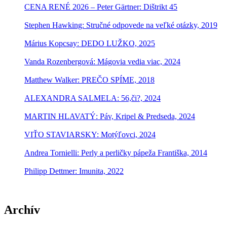
CENA RENÉ 2026 – Peter Gärtner: Dištrikt 45
Stephen Hawking: Stručné odpovede na veľké otázky, 2019
Márius Kopcsay: DEDO LUŽKO, 2025
Vanda Rozenbergová: Mágovia vedia viac, 2024
Matthew Walker: PREČO SPÍME, 2018
ALEXANDRA SALMELA: 56,či?, 2024
MARTIN HLAVATÝ: Páv, Kripel & Predseda, 2024
VIŤO STAVIARSKY: Motýľovci, 2024
Andrea Tornielli: Perly a perličky pápeža Františka, 2014
Philipp Dettmer: Imunita, 2022
Archív