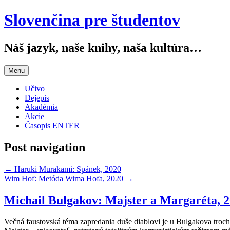
Slovenčina pre študentov
Náš jazyk, naše knihy, naša kultúra…
Menu
Učivo
Dejepis
Akadémia
Akcie
Časopis ENTER
Post navigation
←
Haruki Murakami: Spánek, 2020
Wim Hof: Metóda Wima Hofa, 2020
→
Michail Bulgakov: Majster a Margaréta, 
Večná faustovská téma zapredania duše diablovi je u Bulgakova trochu 