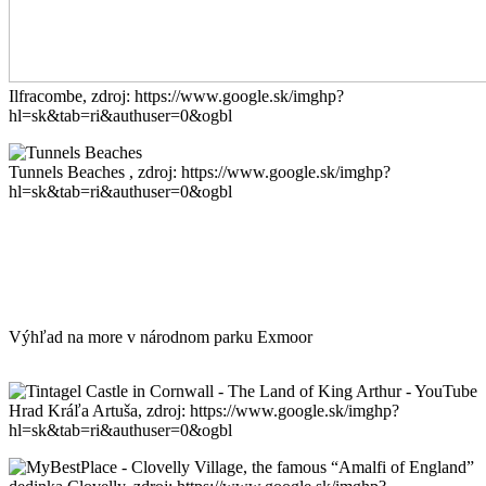
Ilfracombe, zdroj: https://www.google.sk/imghp?
hl=sk&tab=ri&authuser=0&ogbl
Tunnels Beaches , zdroj: https://www.google.sk/imghp?
hl=sk&tab=ri&authuser=0&ogbl
Výhľad na more v národnom parku Exmoor
Hrad Kráľa Artuša, zdroj: https://www.google.sk/imghp?
hl=sk&tab=ri&authuser=0&ogbl