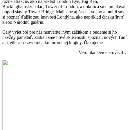
rôzne atrakcie, ako napríklad London Eye, Big Ben,
Buckinghamský palác, Tower of London, a dokonca sme preplávali
popod slávny Tower Bridge. Mali sme aj čas na voľno a mohli sme
si pozrieť ďalšie zaujímavosti Londýna, ako napríklad čínsku štvrť
alebo Národnú galériu.
Celý výlet bol pre nás neuveriteľným zážitkom a budeme si ho
navždy pamätať. Získali sme nové skúsenosti, spoznali nových ľudí
a stretli sa so zvykmi a kultúrou inej krajiny. Ďakujeme
Veronika Demeterová, 4.C