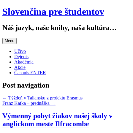
Slovenčina pre študentov
Náš jazyk, naše knihy, naša kultúra…
Menu
Učivo
Dejepis
Akadémia
Akcie
Časopis ENTER
Post navigation
←
Týždeň v Taliansku z projektu Erasmus+
Franz Kafka – prednáška
→
Výmenný pobyt žiakov našej školy v
anglickom meste Ilfracombe