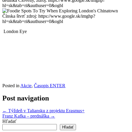
dedinka Clovelly, zdroj: https://www.google.sk/imghp?
hl=sk&tab=ri&authuser=0&ogbl
Čínska štvrť zdroj: https://www.google.sk/imghp?
hl=sk&tab=ri&authuser=0&ogbl
London Eye
Posted in
Akcie
,
Časopis ENTER
Post navigation
←
Týždeň v Taliansku z projektu Erasmus+
Franz Kafka – prednáška
→
Hľadať
Hľadať