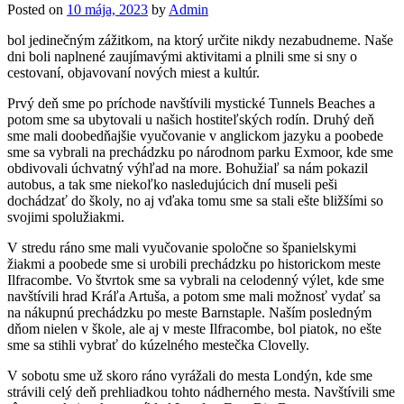
Posted on
10 mája, 2023
by
Admin
bol jedinečným zážitkom, na ktorý určite nikdy nezabudneme. Naše
dni boli naplnené zaujímavými aktivitami a plnili sme si sny o
cestovaní, objavovaní nových miest a kultúr.
Prvý deň sme po príchode navštívili mystické Tunnels Beaches a
potom sme sa ubytovali u našich hostiteľských rodín. Druhý deň
sme mali doobedňajšie vyučovanie v anglickom jazyku a poobede
sme sa vybrali na prechádzku po národnom parku Exmoor, kde sme
obdivovali úchvatný výhľad na more. Bohužiaľ sa nám pokazil
autobus, a tak sme niekoľko nasledujúcich dní museli peši
dochádzať do školy, no aj vďaka tomu sme sa stali ešte bližšími so
svojimi spolužiakmi.
V stredu ráno sme mali vyučovanie spoločne so španielskymi
žiakmi a poobede sme si urobili prechádzku po historickom meste
Ilfracombe. Vo štvrtok sme sa vybrali na celodenný výlet, kde sme
navštívili hrad Kráľa Artuša, a potom sme mali možnosť vydať sa
na nákupnú prechádzku po meste Barnstaple. Naším posledným
dňom nielen v škole, ale aj v meste Ilfracombe, bol piatok, no ešte
sme sa stihli vybrať do kúzelného mestečka Clovelly.
V sobotu sme už skoro ráno vyrážali do mesta Londýn, kde sme
strávili celý deň prehliadkou tohto nádherného mesta. Navštívili sme