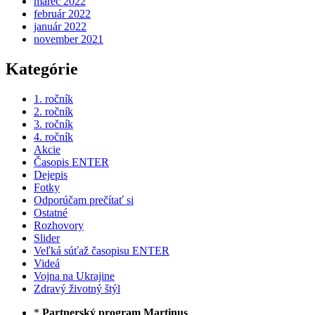
marec 2022
február 2022
január 2022
november 2021
Kategórie
1. ročník
2. ročník
3. ročník
4. ročník
Akcie
Časopis ENTER
Dejepis
Fotky
Odporúčam prečítať si
Ostatné
Rozhovory
Slider
Veľká súťaž časopisu ENTER
Videá
Vojna na Ukrajine
Zdravý životný štýl
*
Partnerský program Martinus